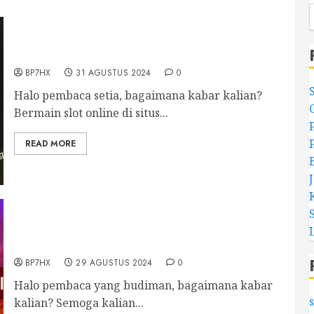
Bermain Slot Online di Situs Terpercaya
BP7HX
31 AGUSTUS 2024
0
Halo pembaca setia, bagaimana kabar kalian?
Bermain slot online di situs...
READ MORE
Slot Online yang Terinspirasi dari Mitologi dan
Legenda
BP7HX
29 AGUSTUS 2024
0
Halo pembaca yang budiman, bagaimana kabar
s
kalian? Semoga kalian...