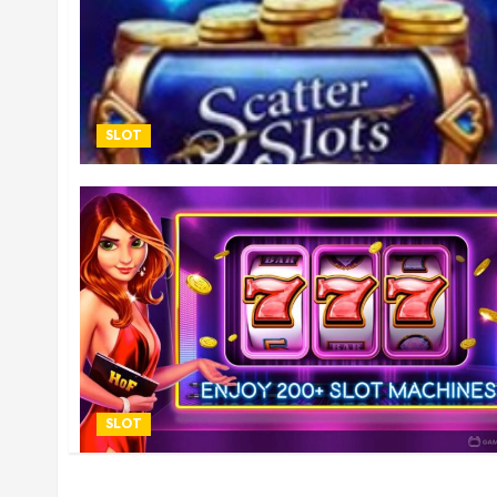
SLOT
SLOT