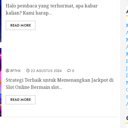
Halo pembaca yang terhormat, apa kabar
kalian? Kami harap...
READ MORE
Cara Mendapatkan Jackpot di Slot Online
BP7HX
22 AGUSTUS 2024
0
Strategi Terbaik untuk Memenangkan Jackpot di
Slot Online Bermain slot...
READ MORE