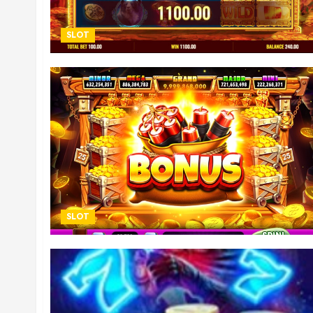
SLOT
SLOT