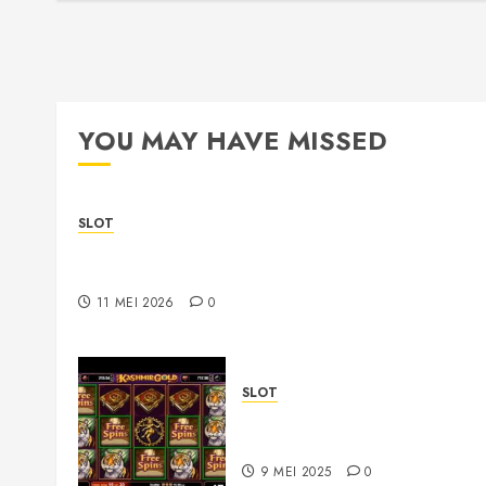
YOU MAY HAVE MISSED
SLOT
Sbobet88 Online Guide for New and Existing
Users
11 MEI 2026
0
SLOT
Jenis-jenis Bonus Slot Online
yang Harus Anda Ketahui
9 MEI 2025
0