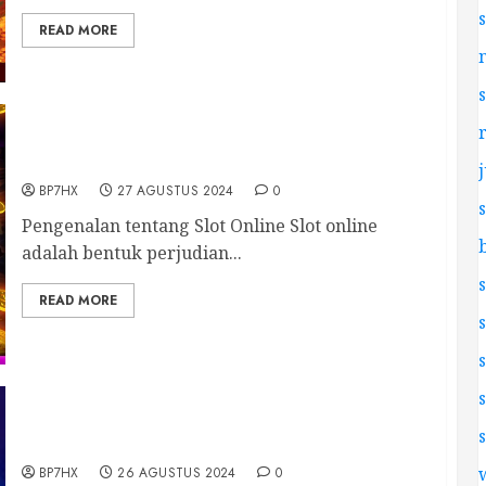
s
READ MORE
s
r
5 Slot Online dengan Jackpot Terbesar di Dunia
BP7HX
27 AGUSTUS 2024
0
Pengenalan tentang Slot Online Slot online
adalah bentuk perjudian...
READ MORE
s
s
Slot Online Terbaik dengan Putaran Gratis
BP7HX
26 AGUSTUS 2024
0