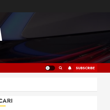
M
SUBSCRIBE
CARI