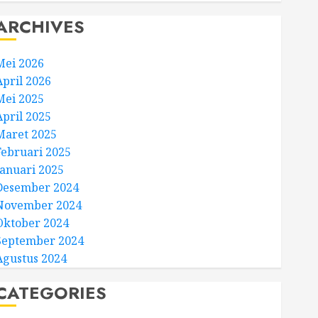
ARCHIVES
Mei 2026
April 2026
Mei 2025
April 2025
Maret 2025
Februari 2025
Januari 2025
Desember 2024
November 2024
Oktober 2024
September 2024
Agustus 2024
CATEGORIES