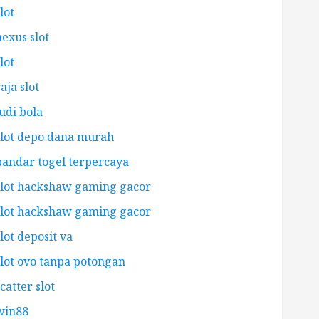
lot
nexus slot
lot
aja slot
judi bola
slot depo dana murah
bandar togel terpercaya
slot hackshaw gaming gacor
slot hackshaw gaming gacor
lot deposit va
slot ovo tanpa potongan
catter slot
win88