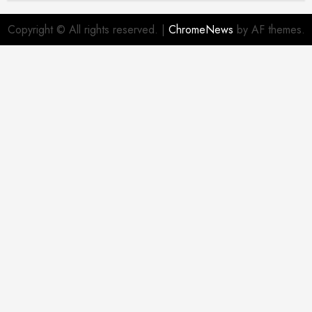
Copyright © All rights reserved.
|
ChromeNews
by AF themes.