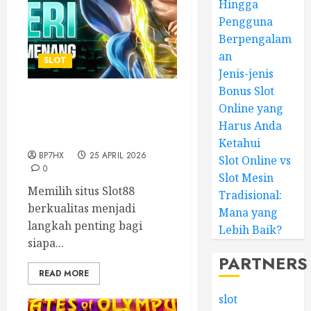
Hingga
Pengguna
Berpengalam
an
SLOT
Jenis-jenis
Bonus Slot
Cara Memilih Situs Slot88
Online yang
Berkualitas dengan
Harus Anda
Pelayanan Maksimal
Ketahui
BP7HX
25 APRIL 2026
Slot Online vs
0
Slot Mesin
Memilih situs Slot88
Tradisional:
berkualitas menjadi
Mana yang
langkah penting bagi
Lebih Baik?
siapa...
PARTNERS
READ MORE
slot