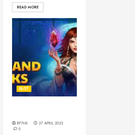
READ MORE
SLOT
Slot dan Esports:
Kolaborasi Masa Depan?
BP7HX
27 APRIL 2025
0