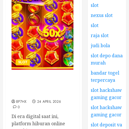
slot
nexus slot
slot
raja slot
judi bola
slot depo dana
SLOT
murah
bandar togel
terpercaya
Panduan Win88 untuk
Pemula Hingga Pengguna
slot hackshaw
Berpengalaman
gaming gacor
BP7HX
24 APRIL 2026
slot hackshaw
0
gaming gacor
Di era digital saat ini,
platform hiburan online
slot deposit va