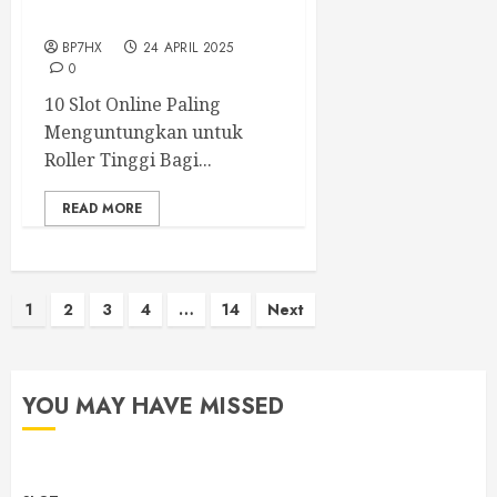
untuk Roller Tinggi
BP7HX
24 APRIL 2025
0
10 Slot Online Paling
Menguntungkan untuk
Roller Tinggi Bagi...
READ MORE
Paginasi
1
2
3
4
…
14
Next
pos
YOU MAY HAVE MISSED