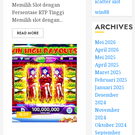
scatter slot
Memilih Slot dengan
win88
Persentase RTP Tinggi
Memilih slot dengan...
ARCHIVES
READ MORE
Mei 2026
April 2026
Mei 2025
April 2025
Maret 2025
Februari 2025
Januari 2025
Desember
2024
November
SLOT
2024
Oktober 2024
September
Prediksi Masa Depan