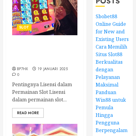
POSTS
Sbobet88
Online Guide
SLOT
for New and
Existing Users
Cara Memilih
Cara Memilih Situs Slot
Online Terpercaya di Tahun
Situs Slot88
2025
Berkualitas
BP7HX
19 JANUARI 2025
dengan
0
Pelayanan
Pentingnya Lisensi dalam
Maksimal
Permainan Slot Lisensi
Panduan
dalam permainan slot...
Win88 untuk
Pemula
READ MORE
Hingga
Pengguna
Berpengalam