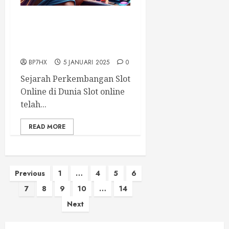
Apa Itu Slot Online?
Penjelasan Lengkap dan
Cara Bermainnya
BP7HX
5 JANUARI 2025
0
Sejarah Perkembangan Slot
Online di Dunia Slot online
telah...
READ MORE
Paginasi
Previous
1
…
4
5
6
7
8
9
10
…
14
pos
Next