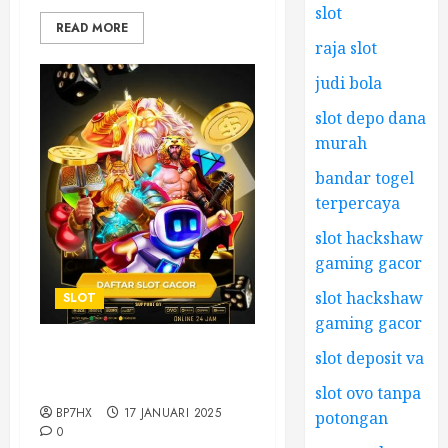
slot
READ MORE
raja slot
judi bola
slot depo dana
murah
bandar togel
terpercaya
slot hackshaw
gaming gacor
slot hackshaw
SLOT
gaming gacor
slot deposit va
Strategi Terbaik untuk
Menang di Slot Online
slot ovo tanpa
BP7HX
17 JANUARI 2025
potongan
0