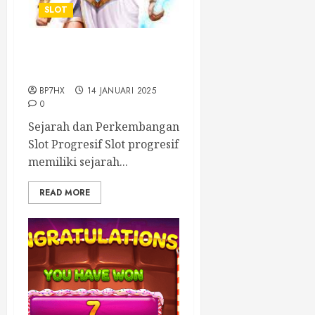
SLOT
Slot Online Progresif: Apa
yang Perlu Anda Ketahui?
BP7HX
14 JANUARI 2025
0
Sejarah dan Perkembangan
Slot Progresif Slot progresif
memiliki sejarah...
READ MORE