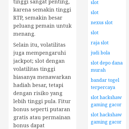
tinggi sangat penting,
slot
karena semakin tinggi
slot
RTP, semakin besar
nexus slot
peluang pemain untuk
slot
menang.
raja slot
Selain itu, volatilitas
juga mempengaruhi
judi bola
jackpot; slot dengan
slot depo dana
volatilitas tinggi
murah
biasanya menawarkan
bandar togel
hadiah besar, tetapi
terpercaya
dengan risiko yang
slot hackshaw
lebih tinggi pula. Fitur
gaming gacor
bonus seperti putaran
slot hackshaw
gratis atau permainan
gaming gacor
bonus dapat