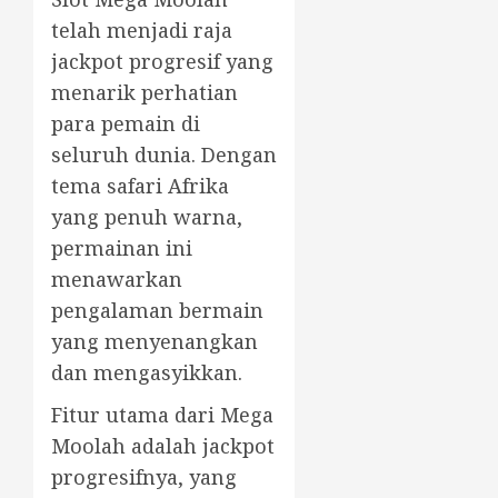
telah menjadi raja
jackpot progresif yang
menarik perhatian
para pemain di
seluruh dunia. Dengan
tema safari Afrika
yang penuh warna,
permainan ini
menawarkan
pengalaman bermain
yang menyenangkan
dan mengasyikkan.
Fitur utama dari Mega
Moolah adalah jackpot
progresifnya, yang