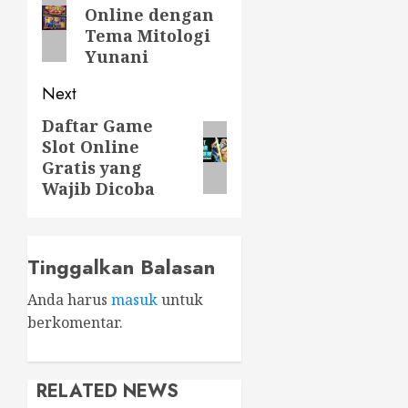
navigation
Online dengan
post:
Tema Mitologi
Yunani
Next
Daftar Game
Next
Slot Online
post:
Gratis yang
Wajib Dicoba
Tinggalkan Balasan
Anda harus
masuk
untuk
berkomentar.
RELATED NEWS