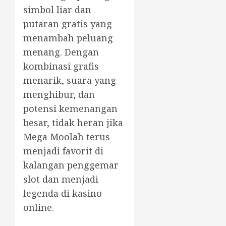
simbol liar dan
putaran gratis yang
menambah peluang
menang. Dengan
kombinasi grafis
menarik, suara yang
menghibur, dan
potensi kemenangan
besar, tidak heran jika
Mega Moolah terus
menjadi favorit di
kalangan penggemar
slot dan menjadi
legenda di kasino
online.