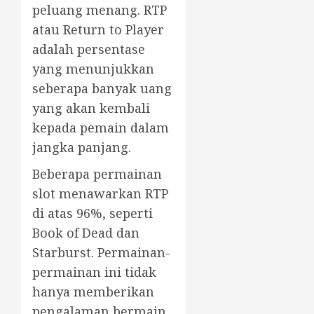
peluang menang. RTP
atau Return to Player
adalah persentase
yang menunjukkan
seberapa banyak uang
yang akan kembali
kepada pemain dalam
jangka panjang.
Beberapa permainan
slot menawarkan RTP
di atas 96%, seperti
Book of Dead dan
Starburst. Permainan-
permainan ini tidak
hanya memberikan
pengalaman bermain