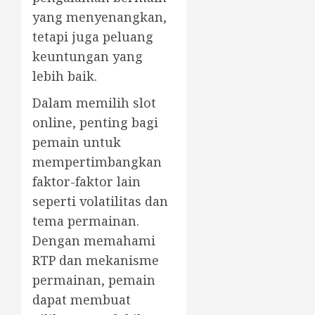
yang menyenangkan,
tetapi juga peluang
keuntungan yang
lebih baik.
Dalam memilih slot
online, penting bagi
pemain untuk
mempertimbangkan
faktor-faktor lain
seperti volatilitas dan
tema permainan.
Dengan memahami
RTP dan mekanisme
permainan, pemain
dapat membuat