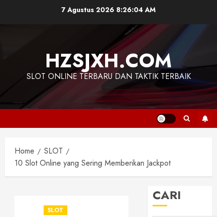
Skip
7 Agustus 2026
8:26:05 AM
to
content
HZSJXH.COM
SLOT ONLINE TERBARU DAN TAKTIK TERBAIK
Home
SLOT
10 Slot Online yang Sering Memberikan Jackpot
CARI
SLOT