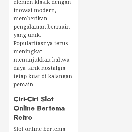
elemen klasik dengan
inovasi modern,
memberikan
pengalaman bermain
yang unik.
Popularitasnya terus
meningkat,
menunjukkan bahwa
daya tarik nostalgia
tetap kuat di kalangan
pemain.
Ciri-Ciri Slot
Online Bertema
Retro
Slot online bertema