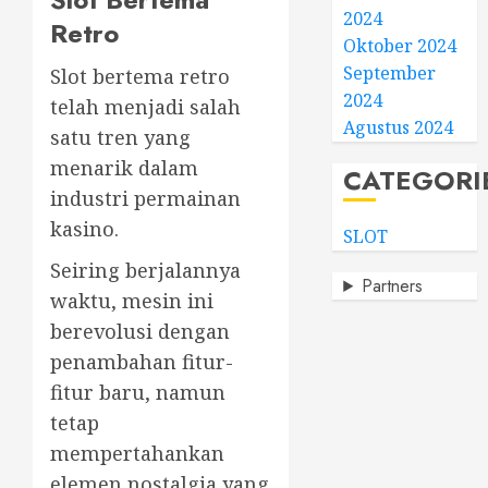
2024
Retro
Oktober 2024
September
Slot bertema retro
2024
telah menjadi salah
Agustus 2024
satu tren yang
menarik dalam
CATEGORI
industri permainan
kasino.
SLOT
Seiring berjalannya
Partners
waktu, mesin ini
berevolusi dengan
penambahan fitur-
fitur baru, namun
tetap
mempertahankan
elemen nostalgia yang