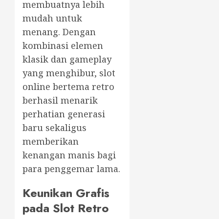
membuatnya lebih
mudah untuk
menang. Dengan
kombinasi elemen
klasik dan gameplay
yang menghibur, slot
online bertema retro
berhasil menarik
perhatian generasi
baru sekaligus
memberikan
kenangan manis bagi
para penggemar lama.
Keunikan Grafis
pada Slot Retro