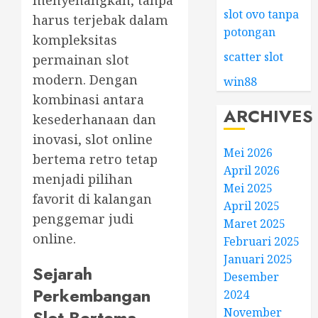
menyenangkan, tanpa
slot ovo tanpa
harus terjebak dalam
potongan
kompleksitas
scatter slot
permainan slot
modern. Dengan
win88
kombinasi antara
ARCHIVES
kesederhanaan dan
inovasi, slot online
Mei 2026
bertema retro tetap
April 2026
menjadi pilihan
Mei 2025
favorit di kalangan
April 2025
penggemar judi
Maret 2025
online.
Februari 2025
Januari 2025
Sejarah
Desember
Perkembangan
2024
November
Slot Bertema