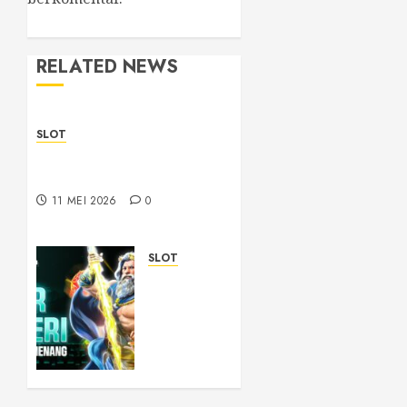
RELATED NEWS
SLOT
Sbobet88 Online Guide for
New and Existing Users
11 MEI 2026
0
SLOT
Cara
Memilih
Situs
Slot88
Berkualitas
dengan
Pelayanan