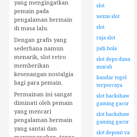
yang mengingatkan
slot
pemain pada
nexus slot
pengalaman bermain
slot
di masa lalu.
raja slot
Dengan grafis yang
sederhana namun
judi bola
menarik, slot retro
slot depo dana
memberikan
murah
kesenangan nostalgia
bandar togel
bagi para pemain.
terpercaya
Permainan ini sangat
slot hackshaw
diminati oleh pemain
gaming gacor
yang mencari
slot hackshaw
pengalaman bermain
gaming gacor
yang santai dan
slot deposit va