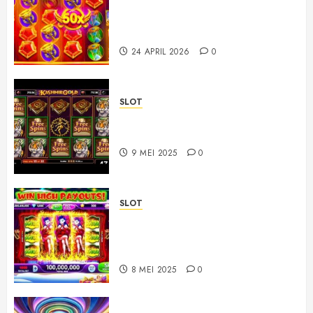
Panduan Win88 untuk Pemula
Hingga Pengguna
Berpengalaman
24 APRIL 2026
0
SLOT
Jenis-jenis Bonus Slot Online
yang Harus Anda Ketahui
9 MEI 2025
0
SLOT
Slot Online vs Slot Mesin
Tradisional: Mana yang Lebih
Baik?
8 MEI 2025
0