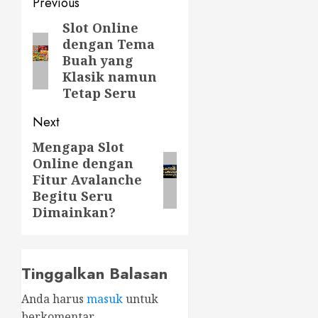
Post
Previous
navigation
Slot Online
Previous
dengan Tema
post:
Buah yang
Klasik namun
Tetap Seru
Next
Mengapa Slot
Next
Online dengan
post:
Fitur Avalanche
Begitu Seru
Dimainkan?
Tinggalkan Balasan
Anda harus
masuk
untuk
berkomentar.