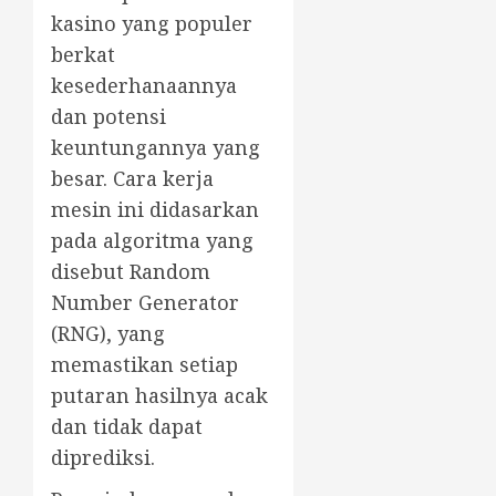
kasino yang populer
berkat
kesederhanaannya
dan potensi
keuntungannya yang
besar. Cara kerja
mesin ini didasarkan
pada algoritma yang
disebut Random
Number Generator
(RNG), yang
memastikan setiap
putaran hasilnya acak
dan tidak dapat
diprediksi.