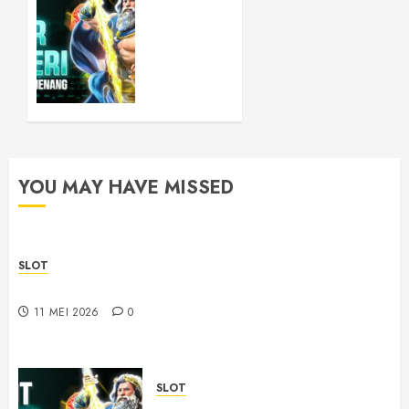
Cara
Memilih
Situs
Slot88
Berkualitas
dengan
Pelayanan
Maksimal
YOU MAY HAVE MISSED
25 APRIL
2026
0
SLOT
Sbobet88 Online Guide for New and Existing Users
11 MEI 2026
0
SLOT