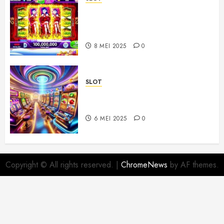
Slot Online vs Slot Mesin
Tradisional: Mana yang Lebih
Baik?
8 MEI 2025
0
SLOT
Manfaat Bermain Slot Online
Sebagai Hobi
6 MEI 2025
0
Copyright © All rights reserved.
|
ChromeNews
by AF themes.