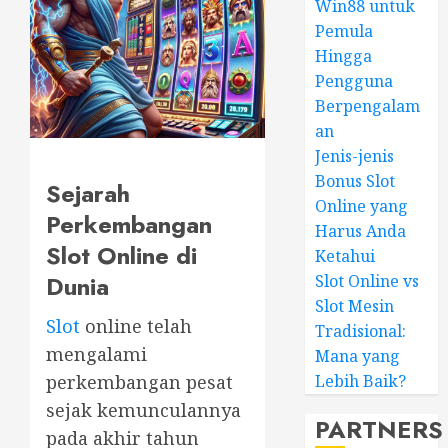
Win88 untuk
Pemula
Hingga
Pengguna
Berpengalam
an
Jenis-jenis
Bonus Slot
Sejarah
Online yang
Perkembangan
Harus Anda
Slot Online di
Ketahui
Dunia
Slot Online vs
Slot Mesin
Slot
online telah
Tradisional:
mengalami
Mana yang
Lebih Baik?
perkembangan pesat
sejak kemunculannya
PARTNERS
pada akhir tahun