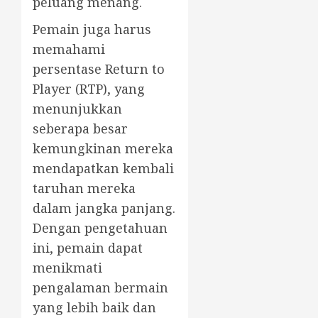
peluang menang.
Pemain juga harus
memahami
persentase Return to
Player (RTP), yang
menunjukkan
seberapa besar
kemungkinan mereka
mendapatkan kembali
taruhan mereka
dalam jangka panjang.
Dengan pengetahuan
ini, pemain dapat
menikmati
pengalaman bermain
yang lebih baik dan