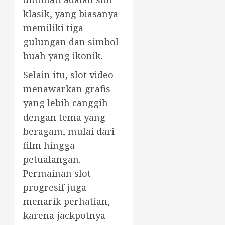
klasik, yang biasanya
memiliki tiga
gulungan dan simbol
buah yang ikonik.
Selain itu, slot video
menawarkan grafis
yang lebih canggih
dengan tema yang
beragam, mulai dari
film hingga
petualangan.
Permainan slot
progresif juga
menarik perhatian,
karena jackpotnya