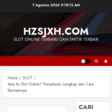
Skip
7 Agustus 2026
9:18:12 AM
to
content
HZSJXH.COM
SLOT ONLINE TERBARU DAN TAKTIK TERBAIK
Home
SLOT
Apa Itu Slot Online? Penjelasan Lengkap dan Cara
Bermainnya
CARI