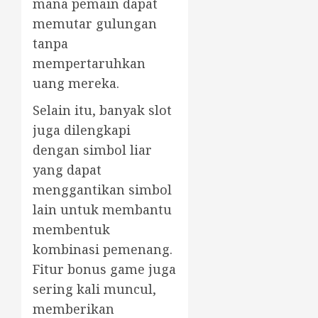
mana pemain dapat
memutar gulungan
tanpa
mempertaruhkan
uang mereka.
Selain itu, banyak slot
juga dilengkapi
dengan simbol liar
yang dapat
menggantikan simbol
lain untuk membantu
membentuk
kombinasi pemenang.
Fitur bonus game juga
sering kali muncul,
memberikan