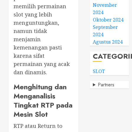
November
memilih permainan
2024
slot yang lebih
Oktober 2024
menguntungkan,
September
namun tidak
2024
menjamin
Agustus 2024
kemenangan pasti
CATEGORI
karena sifat
permainan yang acak
SLOT
dan dinamis.
Partners
Menghitung dan
Menganalisis
Tingkat RTP pada
Mesin Slot
RTP atau Return to