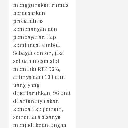
menggunakan rumus
berdasarkan
probabilitas
kemenangan dan
pembayaran tiap
kombinasi simbol.
Sebagai contoh, jika
sebuah mesin slot
memiliki RTP 96%,
artinya dari 100 unit
uang yang
dipertaruhkan, 96 unit
di antaranya akan
kembali ke pemain,
sementara sisanya
menjadi keuntungan