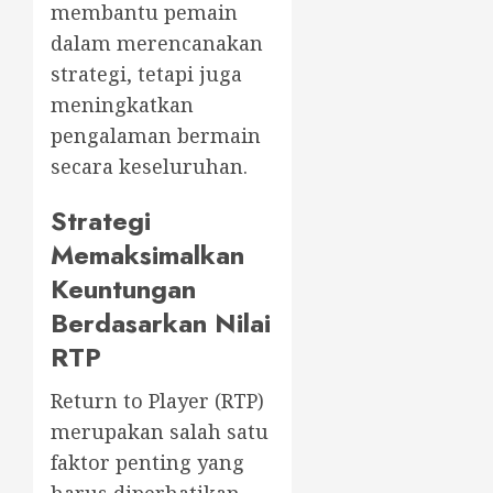
membantu pemain
dalam merencanakan
strategi, tetapi juga
meningkatkan
pengalaman bermain
secara keseluruhan.
Strategi
Memaksimalkan
Keuntungan
Berdasarkan Nilai
RTP
Return to Player (RTP)
merupakan salah satu
faktor penting yang