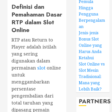
Pemula
Definisi dan
Hingga
Pemahaman Dasar
Pengguna
Berpengalam
RTP dalam Slot
an
Online
Jenis-jenis
Bonus Slot
RTP atau Return to
Online yang
Player adalah istilah
Harus Anda
yang sering
Ketahui
digunakan dalam
Slot Online vs
permainan
slot
online
Slot Mesin
untuk
Tradisional:
menggambarkan
Mana yang
persentase
Lebih Baik?
pengembalian dari
PARTNERS
total taruhan yang
dipasang pemain