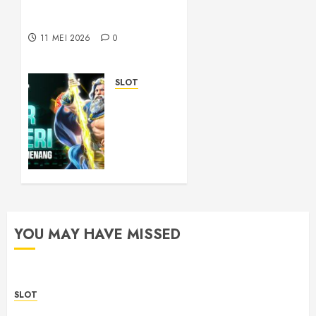
Sbobet88 Online Guide for
New and Existing Users
11 MEI 2026
0
SLOT
Cara
Memilih
Situs
Slot88
Berkualitas
dengan
Pelayanan
Maksimal
YOU MAY HAVE MISSED
25 APRIL
2026
0
SLOT
Sbobet88 Online Guide for New and Existing Users