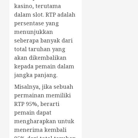
kasino, terutama
dalam slot. RTP adalah
persentase yang
menunjukkan
seberapa banyak dari
total taruhan yang
akan dikembalikan
kepada pemain dalam
jangka panjang.
Misalnya, jika sebuah
permainan memiliki
RTP 95%, berarti
pemain dapat
mengharapkan untuk
menerima kembali