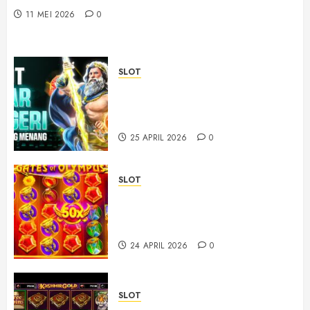
11 MEI 2026
0
SLOT
Cara Memilih Situs Slot88
Berkualitas dengan Pelayanan
Maksimal
25 APRIL 2026
0
SLOT
Panduan Win88 untuk Pemula
Hingga Pengguna
Berpengalaman
24 APRIL 2026
0
SLOT